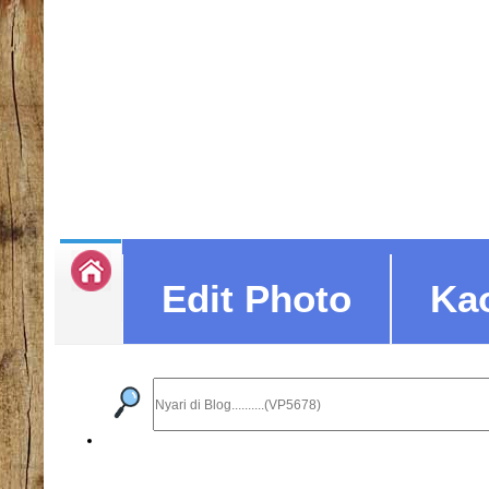
Edit Photo
Ka