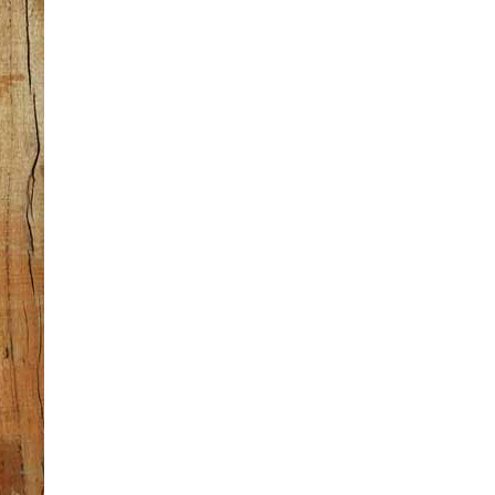
kado unik pekanbaru kota pekanbaru riau karikatur karikatur wisuda karikatur lucu kata kata bijak kunci gitar kompas kabinet jokowi kata kata mutiara kabinet menteri jokowi 2019 karikatur pekanbaru karikatur kantor pajak pekanbaru kantor jne pekanbaru karikatur lucu kantor gojek pekanbaru karikatur wisuda kata kata bijak kabinet jokowi kata kata mutiara karik
karikatur wisuda karikatur pohon karikatur pekanbaru karikatur pendidikan karikatur pohon karikatur pramuka karikatur pahlawan karikatur pernikahan karikatur polisi karikatur politik karikatur polisi lalu lintas karikatur pemain bola karikatur pekanbaru karikatur pendidikan karikatur pernikahan karikatur pemain bola karikatur pengantin karikatur pelanggaran ha
pekanbaru karikatur di pekanbaru karikatur pekanbaru jalan bina krida UNRI simpang baru kota pekanbaru riau karikatur pekanbaru gang bersama simpang baru kota pekanbaru riau karikatur pekanbaru(photoshop editing) jalan tengku bey simpang tiga kota pekanbaru riau office karikatur pekanbaru jalan sugriwa delima kota pekanbaru riau pekanbaru-ART: Lukis dinding ka